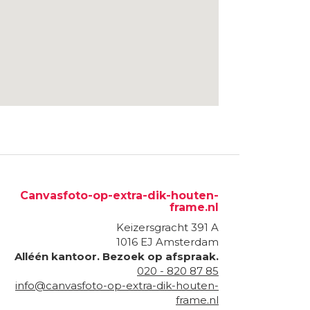
Canvasfoto-op-extra-dik-houten-
frame.nl
Keizersgracht 391 A
1016 EJ
Amsterdam
Alléén kantoor. Bezoek op afspraak.
020 - 820 87 85
info@canvasfoto-op-extra-dik-houten-
frame.nl