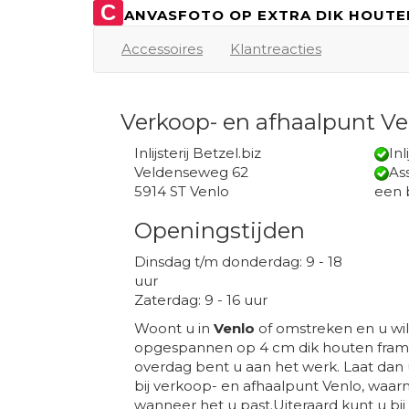
C
ANVASFOTO OP EXTRA DIK HOUTE
Accessoires
Klantreacties
Verkoop- en afhaalpunt Ve
Inlijsterij Betzel.biz
Inl
Veldenseweg 62
Ass
5914 ST Venlo
een 
Openingstijden
Dinsdag t/m donderdag: 9 - 18
uur
Zaterdag: 9 - 16 uur
Woont u in
Venlo
of omstreken en u wil
opgespannen op 4 cm dik houten frame
overdag bent u aan het werk. Laat dan
bij verkoop- en afhaalpunt Venlo, waarn
wanneer het u past.Uiteraard kunt u bij