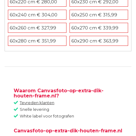
60x220 cm € 280,00
60x230 cm € 292,00
60x240 cm € 304,00
60x250 cm € 315,99
60x260 cm € 327,99
60x270 cm € 339,99
60x280 cm € 351,99
60x290 cm € 363,99
60x300 cm € 375,99
64x100 cm € 143,99
65x100 cm € 145,99
65x110 cm € 158,99
65x140 cm € 197,99
70x70 cm € 113,99
Waarom Canvasfoto-op-extra-dik-
70x80 cm € 127,99
70x90 cm € 141,99
houten-frame.nl?
Tevreden klanten
70x100 cm € 156,00
70x120 cm € 184,00
Snelle levering
White label voor fotografen
70x140 cm € 212,00
70x150 cm € 226,00
Canvasfoto-op-extra-dik-houten-frame.nl
70x160 cm € 240,00
70x170 cm € 254,00